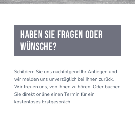
i
e
n
o
n
g
n
e
s
n
p
Haben sie fragen oder
r
wünsche?
i
n
g
e
Schildern Sie uns nachfolgend Ihr Anliegen und
n
wir melden uns unverzüglich bei Ihnen zurück.
Wir freuen uns, von Ihnen zu hören. Oder buchen
Sie direkt online einen Termin für ein
kostenloses Erstgespräch